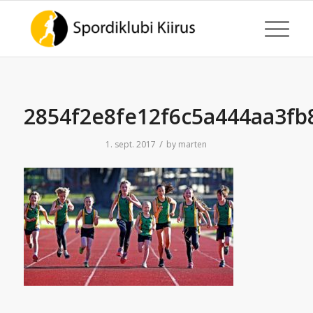
2854f2e8fe12f6c5a444aa3fb
/
1. sept. 2017
by
marten