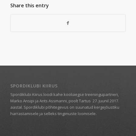
Share this entry
SPORDIKLUBI KIIRUS
Spordiklubi Kiirus loodi kahe kooliaegse treeningupartneri,
Marko Ansipi ja Ants Assmanni, poolt Tartus
27. juunil 2017.
aastal. Spordiklubi põhitegevus on suunatud kergejõustiku
harrastamisele ja selleks tingimuste loomisele.