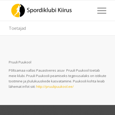
Toetajad
Pruuli Puukool
Põltsamaa vallas Pauastveres asuv Pruuli Puukool toetab
meie klubi. Pruuli Puukooli peamiseks tegevusalaks on istikute
tootmine ja jõulukuuskede kasvatamine. Puukooli kohta leiab
lähemat infot siit:
http://pruulipuukool.ee/