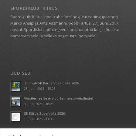
SPORDIKLUBI KIIRUS
Spordiklubi Kiirus loodi kahe kooliaegse treeningupartneri,
Marko Ansipi ja Ants Assmanni, poolt Tartus
27. juunil 2017.
aastal. Spordiklubi põhitegevus on suunatud kergejõustiku
harrastamisele ja selleks tingimuste loomisele.
UUDISED
Toimub SK Kiirus Suvejooks 2026
25. juuli 2026 - 15:25
Võistlemas Eesti noorte meistrivõistlustel
3. juuli 2026 - 18:23
SK Kiirus Suvejooks 2026
1. juuli 2026 - 11:35