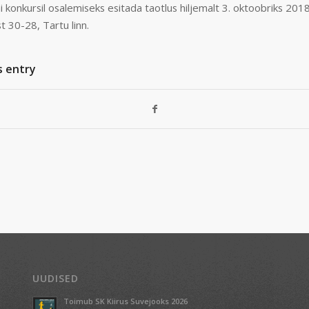
 konkursil osalemiseks esitada taotlus hiljemalt 3. oktoobriks 201
 30-28, Tartu linn.
s entry
UUDISED
Toimub SK Kiirus Suvejooks 2026