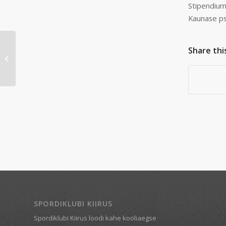
Stipendiumi
Kaunase pst
Share thi
Palamusel krossi
jooksmas
SPORDIKLUBI KIIRUS
Spordiklubi Kiirus loodi kahe kooliaegse