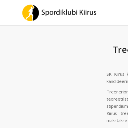
Tre
SK Kiirus 
kandideeri
Treeneripr
teoreetil
stipendium
Kiirus tr
makstakse 