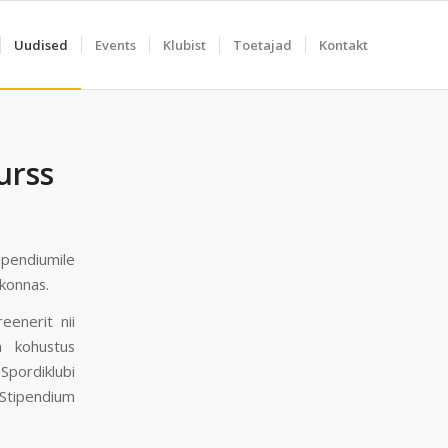
Uudised
Events
Klubist
Toetajad
Kontakt
urss
ipendiumile
konnas.
eenerit nii
n kohustus
Spordiklubi
Stipendium