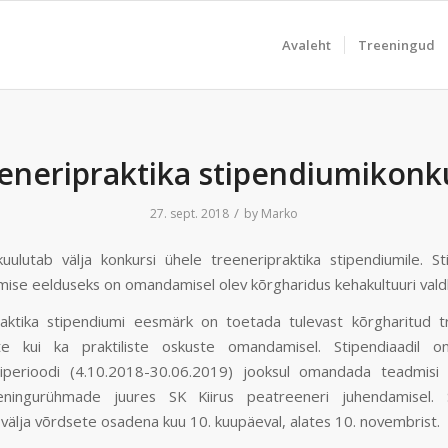
Avaleht
Treeningud
eneripraktika stipendiumikonk
/
27. sept. 2018
by
Marko
kuulutab välja konkursi ühele treeneripraktika stipendiumile. St
mise eelduseks on omandamisel olev kõrgharidus kehakultuuri vald
aktika stipendiumi eesmärk on toetada tulevast kõrgharitud tr
iste kui ka praktiliste oskuste omandamisel. Stipendiaadil o
iperioodi (4.10.2018-30.06.2019) jooksul omandada teadmisi 
eeningurühmade juures SK Kiirus peatreeneri juhendamisel. 
välja võrdsete osadena kuu 10. kuupäeval, alates 10. novembrist.