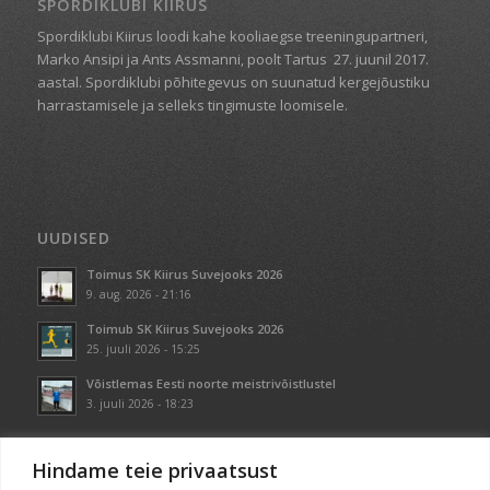
SPORDIKLUBI KIIRUS
Spordiklubi Kiirus loodi kahe kooliaegse treeningupartneri,
Marko Ansipi ja Ants Assmanni, poolt Tartus
27. juunil 2017.
aastal. Spordiklubi põhitegevus on suunatud kergejõustiku
harrastamisele ja selleks tingimuste loomisele.
UUDISED
Toimus SK Kiirus Suvejooks 2026
9. aug. 2026 - 21:16
Toimub SK Kiirus Suvejooks 2026
25. juuli 2026 - 15:25
Võistlemas Eesti noorte meistrivõistlustel
3. juuli 2026 - 18:23
Hindame teie privaatsust