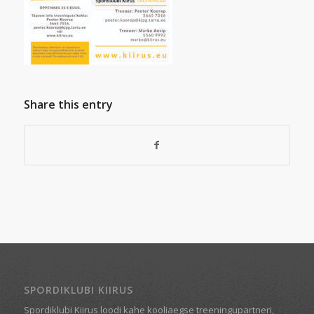
Share this entry
SPORDIKLUBI KIIRUS
Spordiklubi Kiirus loodi kahe kooliaegse treeningupartneri,