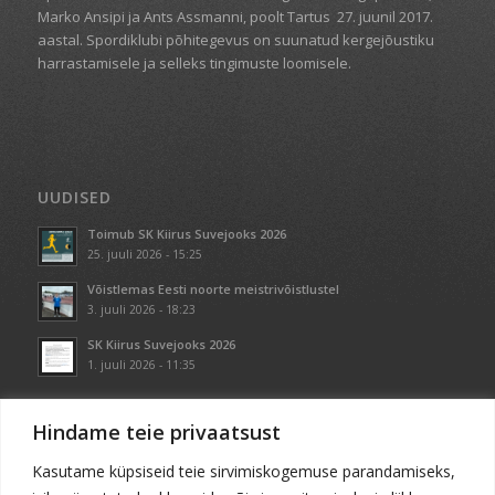
Marko Ansipi ja Ants Assmanni, poolt Tartus
27. juunil 2017.
aastal. Spordiklubi põhitegevus on suunatud kergejõustiku
harrastamisele ja selleks tingimuste loomisele.
UUDISED
Toimub SK Kiirus Suvejooks 2026
25. juuli 2026 - 15:25
Võistlemas Eesti noorte meistrivõistlustel
3. juuli 2026 - 18:23
SK Kiirus Suvejooks 2026
1. juuli 2026 - 11:35
Hindame teie privaatsust
Kasutame küpsiseid teie sirvimiskogemuse parandamiseks,
KONTAKT