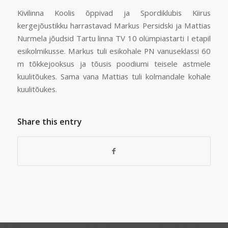
Kivilinna Koolis õppivad ja Spordiklubis Kiirus
kergejõustikku harrastavad Markus Persidski ja Mattias
Nurmela jõudsid Tartu linna TV 10 olümpiastarti I etapil
esikolmikusse. Markus tuli esikohale PN vanuseklassi 60
m tõkkejooksus ja tõusis poodiumi teisele astmele
kuulitõukes. Sama vana Mattias tuli kolmandale kohale
kuulitõukes.
Share this entry