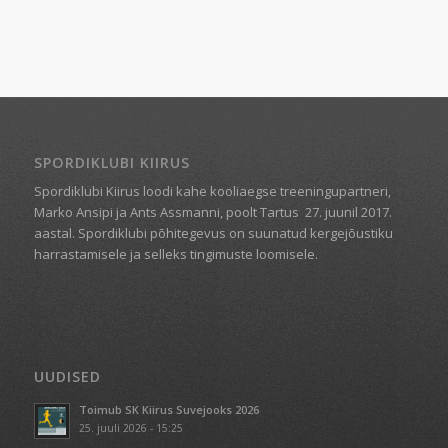
SPORDIKLUBI KIIRUS
Spordiklubi Kiirus loodi kahe kooliaegse treeningupartneri,
Marko Ansipi ja Ants Assmanni, poolt Tartus
27. juunil 2017.
aastal. Spordiklubi põhitegevus on suunatud kergejõustiku
harrastamisele ja selleks tingimuste loomisele.
UUDISED
Toimub SK Kiirus Suvejooks 2026
25. juuli 2026 - 15:25