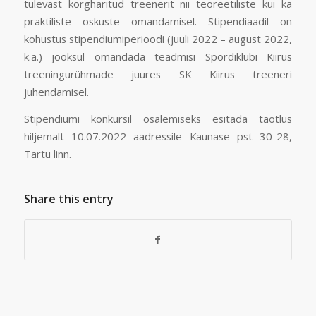
tulevast kõrgharitud treenerit nii teoreetiliste kui ka
praktiliste oskuste omandamisel. Stipendiaadil on
kohustus stipendiumiperioodi (juuli 2022 – august 2022,
k.a.) jooksul omandada teadmisi Spordiklubi Kiirus
treeningurühmade juures SK Kiirus treeneri
juhendamisel.
Stipendiumi konkursil osalemiseks esitada taotlus
hiljemalt 10.07.2022 aadressile Kaunase pst 30-28,
Tartu linn.
Share this entry