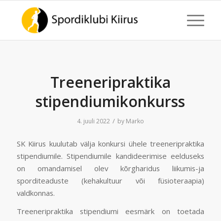
Treeneripraktika
stipendiumikonkurss
/
4. juuli 2022
by
Marko
SK Kiirus kuulutab välja konkursi ühele treeneripraktika
stipendiumile. Stipendiumile kandideerimise eelduseks
on omandamisel olev kõrgharidus liikumis-ja
sporditeaduste (kehakultuur või füsioteraapia)
valdkonnas.
Treeneripraktika stipendiumi eesmärk on toetada