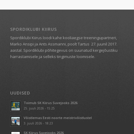
SPORDIKLUBI KIIRUS
Spordiklubi Kiirus loodi kahe kooliaegse treeningupartneri,
Marko Ansipi ja Ants Assmanni, poolt Tartus
27. juunil 2017.
aastal. Spordiklubi põhitegevus on suunatud kergejõustiku
harrastamisele ja selleks tingimuste loomisele.
UUDISED
Toimub SK Kiirus Suvejooks 2026
25. juuli 2026 - 15:25
Võistlemas Eesti noorte meistrivõistlustel
3. juuli 2026 - 18:23
SK Kiirus Suvejooks 2026