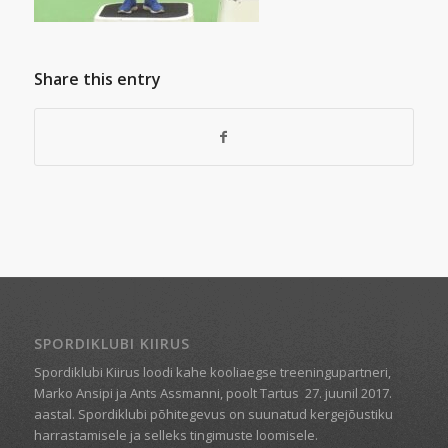
Share this entry
SPORDIKLUBI KIIRUS
Spordiklubi Kiirus loodi kahe kooliaegse treeningupartneri,
Marko Ansipi ja Ants Assmanni, poolt Tartus
27. juunil 2017.
aastal. Spordiklubi põhitegevus on suunatud kergejõustiku
harrastamisele ja selleks tingimuste loomisele.