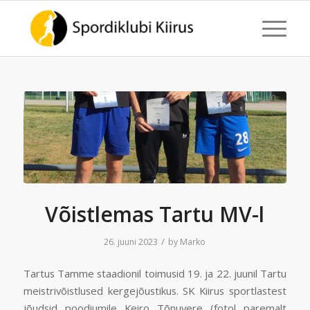
Võistlemas Tartu MV-l
/
26. juuni 2023
by
Marko
Tartus Tamme staadionil toimusid 19. ja 22. juunil Tartu
meistrivõistlused kergejõustikus. SK Kiirus sportlastest
jõudsid poodiumile Keiro Tõnuvere (fotol paremalt