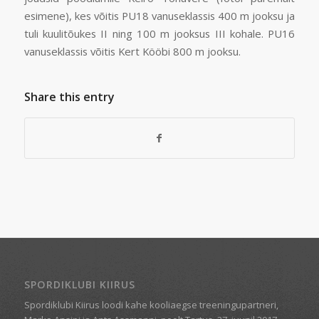
esimene), kes võitis PU18 vanuseklassis 400 m jooksu ja
tuli kuulitõukes II ning 100 m jooksus III kohale. PU16
vanuseklassis võitis Kert Kööbi 800 m jooksu.
Share this entry
SPORDIKLUBI KIIRUS
Spordiklubi Kiirus loodi kahe kooliaegse treeningupartneri,