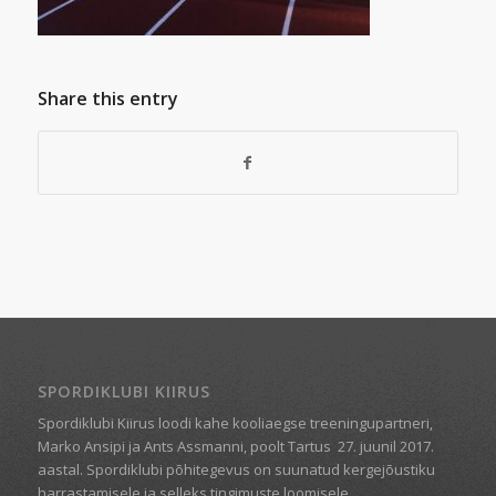
Share this entry
SPORDIKLUBI KIIRUS
Spordiklubi Kiirus loodi kahe kooliaegse treeningupartneri,
Marko Ansipi ja Ants Assmanni, poolt Tartus
27. juunil 2017.
aastal. Spordiklubi põhitegevus on suunatud kergejõustiku
harrastamisele ja selleks tingimuste loomisele.