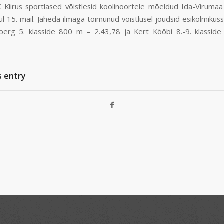
Kiirus sportlased võistlesid koolinoortele mõeldud Ida-Virumaa 
kul 15. mail. Jaheda ilmaga toimunud võistlusel jõudsid esikolmikuss
berg 5. klasside 800 m – 2.43,78 ja Kert Kööbi 8.-9. klassid
s entry