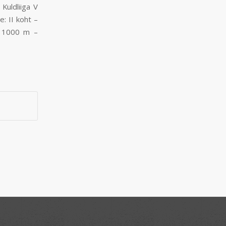
Kuldliiga V
e: II koht –
e 1000 m –