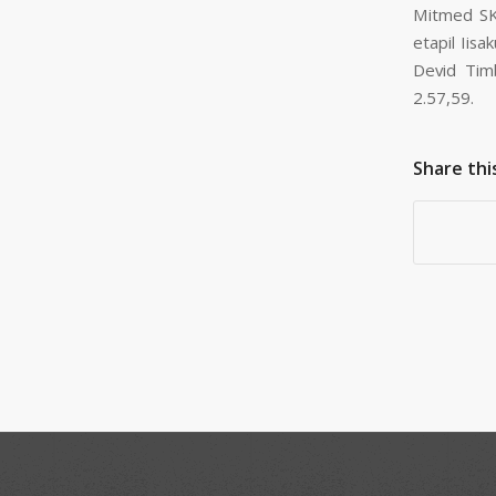
Mitmed SK 
etapil Iisa
Devid Tim
2.57,59.
Share thi