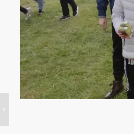
Treeneripraktika stipendiumi
konkurss