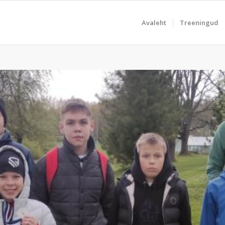
Avaleht
Treeningud