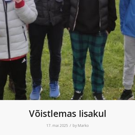
Võistlemas Iisakul
/
17. mai 2025
by
Marko