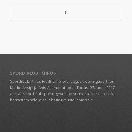
SPORDIKLUBI KIIRUS
Spordiklubi Kiirus loodi kahe kooliaegse treeningupartneri,
Marko Ansipi ja Ants Assmanni, poolt Tartus
27. juunil 2017.
aastal. Spordiklubi põhitegevus on suunatud kergejõustiku
harrastamisele ja selleks tingimuste loomisele.