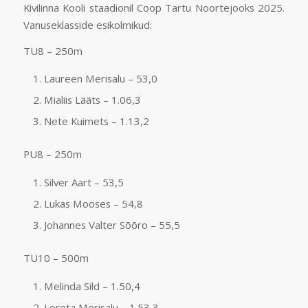
Kivilinna Kooli staadionil Coop Tartu Noortejooks 2025.
Vanuseklasside esikolmikud:
TU8 – 250m
Laureen Merisalu – 53,0
Mialiis Lääts – 1.06,3
Nete Kuimets – 1.13,2
PU8 – 250m
Silver Aart – 53,5
Lukas Mooses – 54,8
Johannes Valter Sõõro – 55,5
TU10 – 500m
Melinda Sild – 1.50,4
Loreta Merisalu – 1.53,3