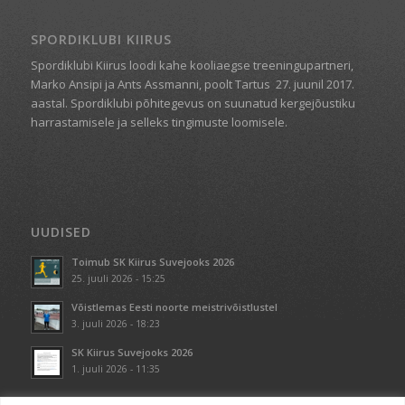
SPORDIKLUBI KIIRUS
Spordiklubi Kiirus loodi kahe kooliaegse treeningupartneri,
Marko Ansipi ja Ants Assmanni, poolt Tartus
27. juunil 2017.
aastal. Spordiklubi põhitegevus on suunatud kergejõustiku
harrastamisele ja selleks tingimuste loomisele.
UUDISED
Toimub SK Kiirus Suvejooks 2026
25. juuli 2026 - 15:25
Võistlemas Eesti noorte meistrivõistlustel
3. juuli 2026 - 18:23
SK Kiirus Suvejooks 2026
1. juuli 2026 - 11:35