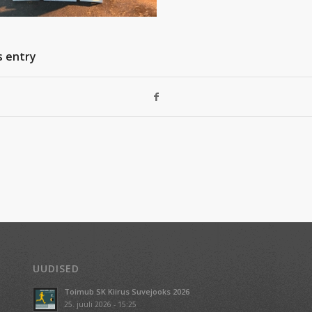
s entry
UUDISED
Toimub SK Kiirus Suvejooks 2026
25. juuli 2026 - 15:25