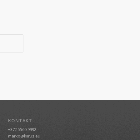
KONTAKT
+372 5560 9992
marko@kiirus.eu