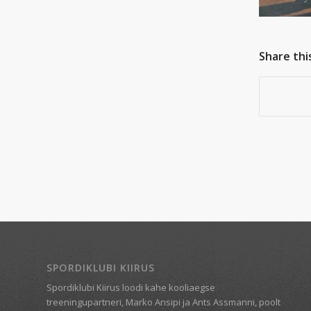
Share thi
SPORDIKLUBI KIIRUS
Spordiklubi Kiirus loodi kahe kooliaegse
treeningupartneri, Marko Ansipi ja Ants Assmanni, poolt