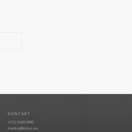
KONTAKT
+372 5560 9992
marko@kiirus.eu