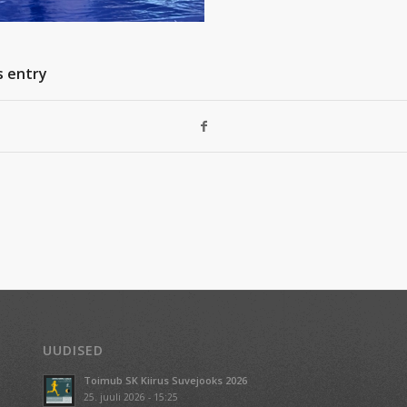
s entry
UUDISED
Toimub SK Kiirus Suvejooks 2026
25. juuli 2026 - 15:25