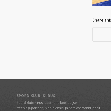
Share thi
SPORDIKLUBI KIIRUS
Spordiklubi Kiirus loodi kahe kooliaegse
treeningupartneri, Marko Ansipi ja Ants Assmanni, poolt