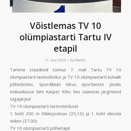
Võistlemas TV 10
olümpiastarti Tartu IV
etapil
/
11. mai 2026
by
Marko
Tamme staadionil toimus 7. mail Tartu TV 10
olümpiastarti lastevõistlus ja TV 10 olümpiastarti kohalik
põhivõistlus. Spordiklubi Kiirus sportlastes jõudis
esikuuikusse Siim Kasper Kõiv, kes saavutas järgmised
tagajärjed
TV 10 olümpiastarti lastevõistlusel
1. koht 200 m tõkkejooksus (35,10) ja 1. koht vileoda
viskes (37.00)
TV 10 olümpiastarti põhietapil