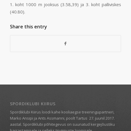
1. koht 1000 m jooksus (3.58,39) ja 3. koht palliviskes
(40.80).
Share this entry
SPORDIKLUBI KIIRUS
Spordiklubi Kiirus loodi kahe kooliaegse treeningupartneri,
Marko Ansipi ja Ants Assmanni, poolt Tartus
27. juunil 2017.
aastal. Spordiklubi põhitegevus on suunatud kergejõustiku
harrastamisele ja selleks tingimuste loomisele.