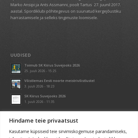
Marko Ansipi ja Ants Assmanni, poolt Tartus
27. juunil 2017.
aastal. Spordiklubi põhitegevus on suunatud kergejõustiku
harrastamisele ja selleks tingimuste loomisele.
UUDISED
Toimub SK Kiirus Suvejooks 2026
25. juuli 2026 - 15:25
Võistlemas Eesti noorte meistrivõistlustel
3. juuli 2026 - 18:23
SK Kiirus Suvejooks 2026
1. juuli 2026 - 11:35
Hindame teie privaatsust
Kasutame küpsiseid teie sirvimiskogemuse parandamiseks,
KONTAKT