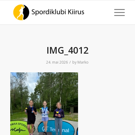
IMG_4012
/
24. mai 2026
by
Marko