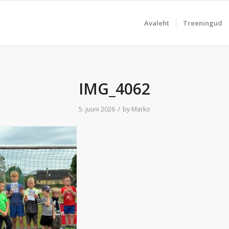
Avaleht
Treeningud
IMG_4062
/
5. juuni 2026
by
Marko