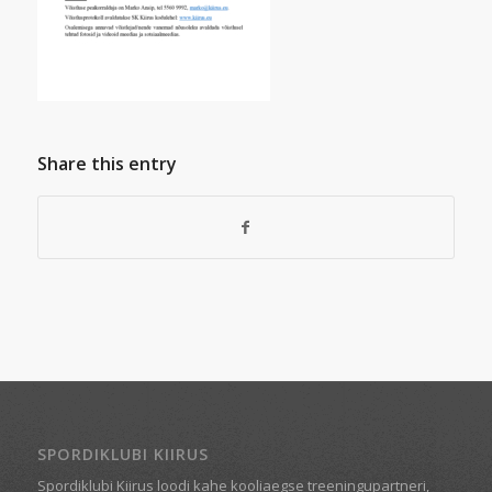
Share this entry
SPORDIKLUBI KIIRUS
Spordiklubi Kiirus loodi kahe kooliaegse treeningupartneri,