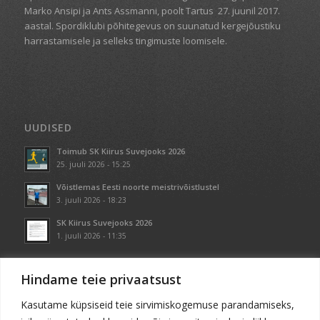
Marko Ansipi ja Ants Assmanni, poolt Tartus
27. juunil 2017.
aastal. Spordiklubi põhitegevus on suunatud kergejõustiku
harrastamisele ja selleks tingimuste loomisele.
UUDISED
Toimub SK Kiirus Suvejooks 2026
25. juuli 2026 - 15:25
Võistlemas Eesti noorte meistrivõistlustel
3. juuli 2026 - 18:23
SK Kiirus Suvejooks 2026
1. juuli 2026 - 11:35
Hindame teie privaatsust
Kasutame küpsiseid teie sirvimiskogemuse parandamiseks,
KONTAKT