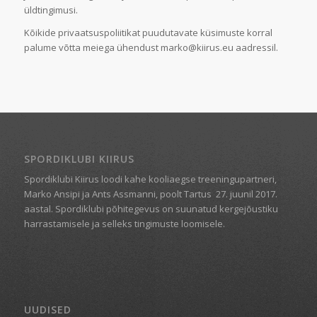
üldtingimusi.
Kõikide privaatsuspoliitikat puudutavate küsimuste korral
palume võtta meiega ühendust marko@kiirus.eu aadressil.
SPORDIKLUBI KIIRUS
Spordiklubi Kiirus loodi kahe kooliaegse treeningupartneri,
Marko Ansipi ja Ants Assmanni, poolt Tartus
27. juunil 2017.
aastal. Spordiklubi põhitegevus on suunatud kergejõustiku
harrastamisele ja selleks tingimuste loomisele.
UUDISED