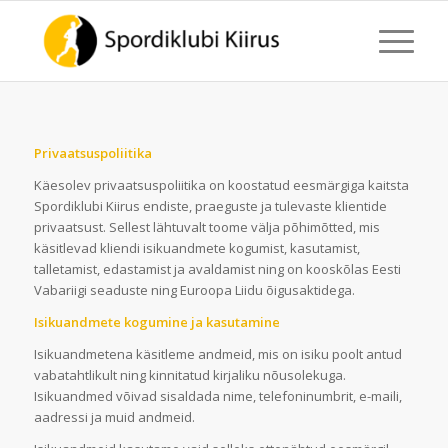
Privaatsuspoliitika
Käesolev privaatsuspoliitika on koostatud eesmärgiga kaitsta
Spordiklubi Kiirus endiste, praeguste ja tulevaste klientide
privaatsust. Sellest lähtuvalt toome välja põhimõtted, mis
käsitlevad kliendi isikuandmete kogumist, kasutamist,
talletamist, edastamist ja avaldamist ning on kooskõlas Eesti
Vabariigi seaduste ning Euroopa Liidu õigusaktidega.
Isikuandmete kogumine ja kasutamine
Isikuandmetena käsitleme andmeid, mis on isiku poolt antud
vabatahtlikult ning kinnitatud kirjaliku nõusolekuga.
Isikuandmed võivad sisaldada nime, telefoninumbrit, e-maili,
aadressi ja muid andmeid.