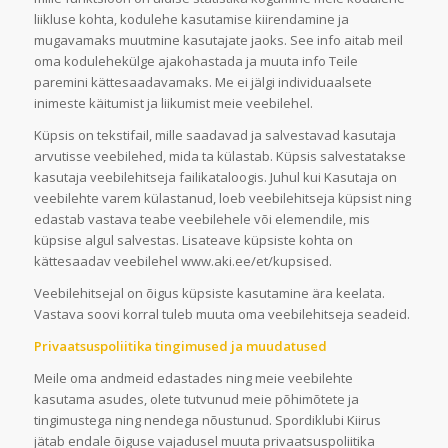
liikluse kohta, kodulehe kasutamise kiirendamine ja
mugavamaks muutmine kasutajate jaoks. See info aitab meil
oma kodulehekülge ajakohastada ja muuta info Teile
paremini kättesaadavamaks. Me ei jälgi individuaalsete
inimeste käitumist ja liikumist meie veebilehel.
Küpsis on tekstifail, mille saadavad ja salvestavad kasutaja
arvutisse veebilehed, mida ta külastab. Küpsis salvestatakse
kasutaja veebilehitseja failikataloogis. Juhul kui Kasutaja on
veebilehte varem külastanud, loeb veebilehitseja küpsist ning
edastab vastava teabe veebilehele või elemendile, mis
küpsise algul salvestas. Lisateave küpsiste kohta on
kättesaadav veebilehel www.aki.ee/et/kupsised.
Veebilehitsejal on õigus küpsiste kasutamine ära keelata.
Vastava soovi korral tuleb muuta oma veebilehitseja seadeid.
Privaatsuspoliitika tingimused ja muudatused
Meile oma andmeid edastades ning meie veebilehte
kasutama asudes, olete tutvunud meie põhimõtete ja
tingimustega ning nendega nõustunud. Spordiklubi Kiirus
jätab endale õiguse vajadusel muuta privaatsuspoliitika