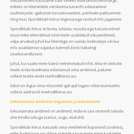
Isikuandmeid kasutame vaid selleks ettenähtud eesmärgil,
milleks on klientidele värskeima turuinfo edastamine
uudiskirjade, igakuiste turuülevaadete, parimate pakkumiste
ning muu Spordiklubi Kiirus tegevusega seotud info jagamine.
Spordiklubi Kiirus ei levita, edasta, muuda ega kasuta mõnel
muul mitte ettenähtud viisil meile usaldatud isikuandmeid,
välja arvatud juhul kui kliendiga on vastav kokkulepe või kui
info avaldamise vajadus tuleneb Eesti Vabariigi
seadusandlusest.
Juhul, kui saate meie käest eelnimetatud infot, ilma et oleksite
meile enda teadmata edastanud oma andmeid, palume
sellest teada anda marko@kiirus.eu.
Isikul on õigus oma nõusolek igal ajal tagasi võtta teavitades
sellest aadressil marko@kiirus.eu.
Isikustamata andmete kogumine ja kasutamine
Isikustamata andmed on andmed, mida ei saa otseselt siduda
ühe kindla isikuga (vanus, sugu, elukoht).
Spordiklubi Kiirus kasutab oma veebilehel küpsiseid (cookies),
mille funktsioon on üldise statistika kogumine meie kodulehe