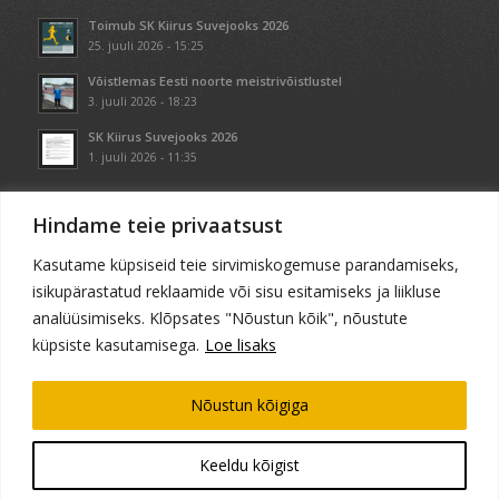
Toimub SK Kiirus Suvejooks 2026
25. juuli 2026 - 15:25
Võistlemas Eesti noorte meistrivõistlustel
3. juuli 2026 - 18:23
SK Kiirus Suvejooks 2026
1. juuli 2026 - 11:35
Hindame teie privaatsust
Kasutame küpsiseid teie sirvimiskogemuse parandamiseks,
KONTAKT
isikupärastatud reklaamide või sisu esitamiseks ja liikluse
+372 5560 9992
analüüsimiseks. Klõpsates "Nõustun kõik", nõustute
marko@kiirus.eu
küpsiste kasutamisega.
Loe lisaks
Nõustun kõigiga
Keeldu kõigist
© Spordiklubi Kiirus 2018