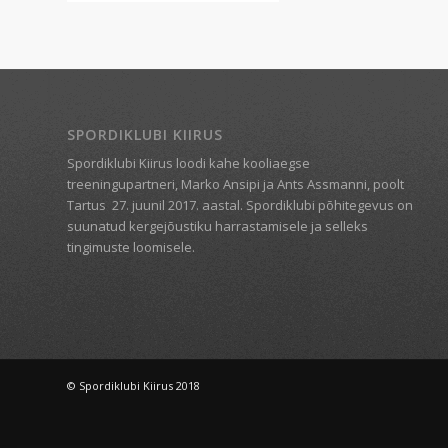
SPORDIKLUBI KIIRUS
Spordiklubi Kiirus loodi kahe kooliaegse
treeningupartneri, Marko Ansipi ja Ants Assmanni, poolt
Tartus
27. juunil 2017. aastal. Spordiklubi põhitegevus on
suunatud kergejõustiku harrastamisele ja selleks
tingimuste loomisele.
© Spordiklubi Kiirus 2018