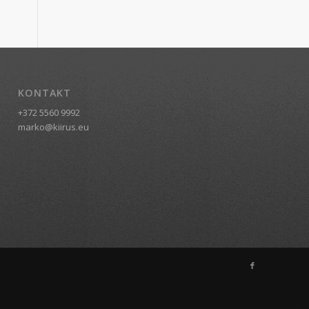
KONTAKT
+372 5560 9992
marko@kiirus.eu