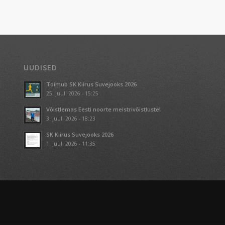
UUDISED
Toimub SK Kiirus Suvejooks 2026
25. juuli 2026 - 15:25
Võistlemas Eesti noorte meistrivõistlustel
3. juuli 2026 - 18:23
SK Kiirus Suvejooks 2026
1. juuli 2026 - 11:35