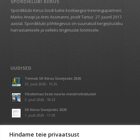
SPORDIKLUBI KIIRUS
Spordiklubi Kiirus loodi kahe kooliaegse treeningupartneri,
Marko Ansipi ja Ants Assmanni, poolt Tartus
27. juunil 2017.
aastal. Spordiklubi põhitegevus on suunatud kergejõustiku
harrastamisele ja selleks tingimuste loomisele.
UUDISED
Toimub SK Kiirus Suvejooks 2026
25. juuli 2026 - 15:25
Võistlemas Eesti noorte meistrivõistlustel
3. juuli 2026 - 18:23
SK Kiirus Suvejooks 2026
1. juuli 2026 - 11:35
Hindame teie privaatsust