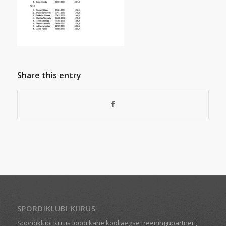
Share this entry
SPORDIKLUBI KIIRUS
Spordiklubi Kiirus loodi kahe kooliaegse treeningupartneri,