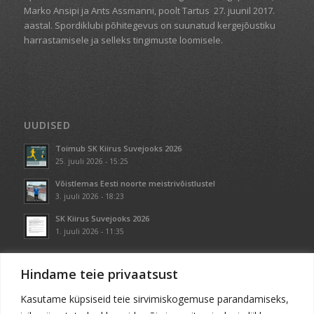
Marko Ansipi ja Ants Assmanni, poolt Tartus
27. juunil 2017.
aastal. Spordiklubi põhitegevus on suunatud kergejõustiku
harrastamisele ja selleks tingimuste loomisele.
UUDISED
Toimub SK Kiirus Suvejooks 2026
25. juuli 2026 - 15:25
Võistlemas Eesti noorte meistrivõistlustel
3. juuli 2026 - 18:23
SK Kiirus Suvejooks 2026
1. juuli 2026 - 11:35
Hindame teie privaatsust
Kasutame küpsiseid teie sirvimiskogemuse parandamiseks,
KONTAKT