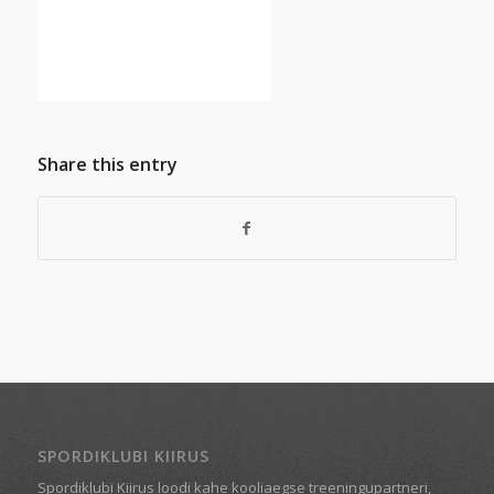
Share this entry
SPORDIKLUBI KIIRUS
Spordiklubi Kiirus loodi kahe kooliaegse treeningupartneri,