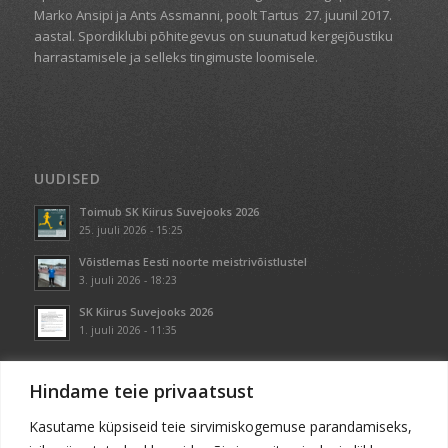
Marko Ansipi ja Ants Assmanni, poolt Tartus
27. juunil 2017.
aastal. Spordiklubi põhitegevus on suunatud kergejõustiku
harrastamisele ja selleks tingimuste loomisele.
UUDISED
Toimub SK Kiirus Suvejooks 2026
25. juuli 2026 - 15:25
Võistlemas Eesti noorte meistrivõistlustel
3. juuli 2026 - 18:23
SK Kiirus Suvejooks 2026
1. juuli 2026 - 11:35
Hindame teie privaatsust
Kasutame küpsiseid teie sirvimiskogemuse parandamiseks,
KONTAKT