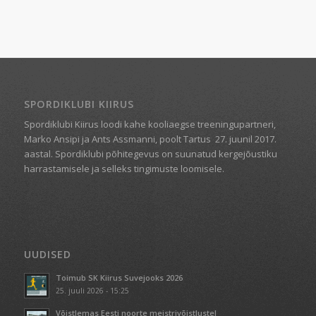
SPORDIKLUBI KIIRUS
Spordiklubi Kiirus loodi kahe kooliaegse treeningupartneri,
Marko Ansipi ja Ants Assmanni, poolt Tartus
27. juunil 2017.
aastal. Spordiklubi põhitegevus on suunatud kergejõustiku
harrastamisele ja selleks tingimuste loomisele.
UUDISED
Toimub SK Kiirus Suvejooks 2026
25. juuli 2026 - 15:25
Võistlemas Eesti noorte meistrivõistlustel